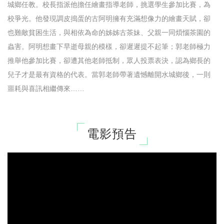
城鄉任教。校長指派他擔任繪畫指導老師，挑選學生參加比賽，為
校爭光。他發現調皮搗蛋的古阿明擁有充滿想像力的繪畫天賦，卻
也難敵貧困生活，與相依為命的姊姊古茶妹、父親一同煩惱茶園的
蟲害。阿明想畫下早逝母親的模樣，卻遲遲提不起筆；郭老師極力
推舉他參加比賽，卻遭其他老師抵制，眾人投票表決，認為鄉長的
兒子才是最有資格的代表。當郭老師帶著遺憾離開水城鄉後，一則
噩耗與喜訊相繼傳來……
電影預告