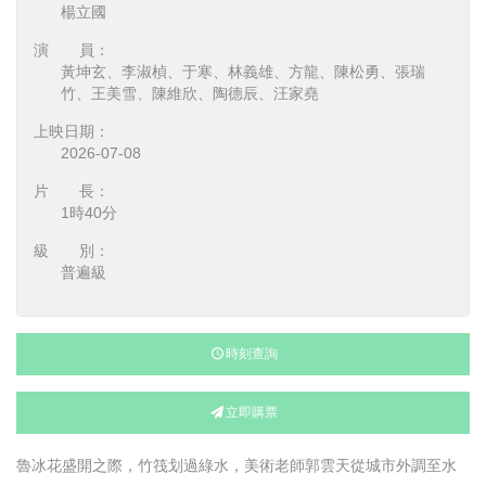
楊立國
演 員：
黃坤玄、李淑楨、于寒、林義雄、方龍、陳松勇、張瑞
竹、王美雪、陳維欣、陶德辰、汪家堯
上映日期：
2026-07-08
片 長：
1時40分
級 別：
普遍級
時刻查詢
立即購票
魯冰花盛開之際，竹筏划過綠水，美術老師郭雲天從城市外調至水